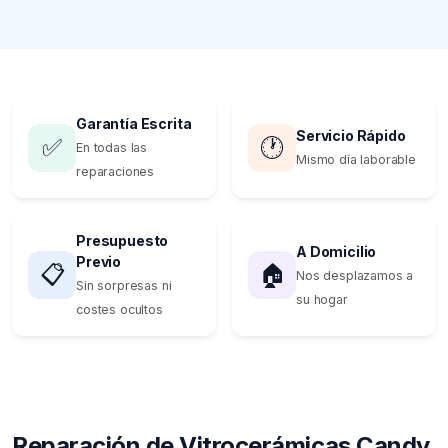
Garantía Escrita
Servicio Rápido
✅
🕐
En todas las
Mismo día laborable
reparaciones
Presupuesto
A Domicilio
Previo
📋
🏠
Nos desplazamos a
Sin sorpresas ni
su hogar
costes ocultos
Reparación de Vitrocerámicas Candy