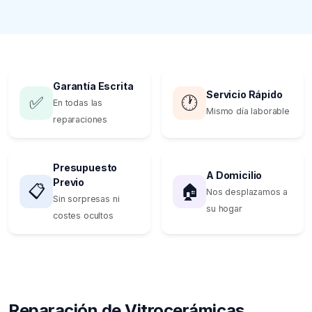
Garantía Escrita
Servicio Rápido
✅
🕐
En todas las
Mismo día laborable
reparaciones
Presupuesto
A Domicilio
Previo
📋
🏠
Nos desplazamos a
Sin sorpresas ni
su hogar
costes ocultos
Reparación de Vitrocerámicas