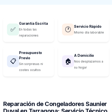
Garantía Escrita
Servicio Rápido
✅
🕐
En todas las
Mismo día laborable
reparaciones
Presupuesto
A Domicilio
Previo
📋
🏠
Nos desplazamos a
Sin sorpresas ni
su hogar
costes ocultos
Reparación de Congeladores Saunier
Duval en Tarragona: Servicio Técnico