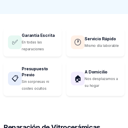
Garantía Escrita
Servicio Rápido
✅
🕐
En todas las
Mismo día laborable
reparaciones
Presupuesto
A Domicilio
Previo
📋
🏠
Nos desplazamos a
Sin sorpresas ni
su hogar
costes ocultos
Reparación de Vitrocerámicas