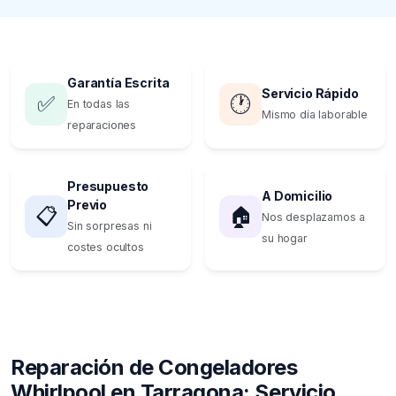
Garantía Escrita
Servicio Rápido
✅
🕐
En todas las
Mismo día laborable
reparaciones
Presupuesto
A Domicilio
Previo
📋
🏠
Nos desplazamos a
Sin sorpresas ni
su hogar
costes ocultos
Reparación de Congeladores
Whirlpool en Tarragona: Servicio