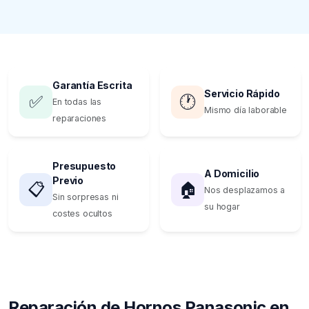
Garantía Escrita
Servicio Rápido
✅
🕐
En todas las
Mismo día laborable
reparaciones
Presupuesto
A Domicilio
Previo
📋
🏠
Nos desplazamos a
Sin sorpresas ni
su hogar
costes ocultos
Reparación de Hornos Panasonic en